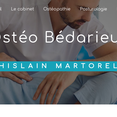
l
Le cabinet
Ostéopathie
Posturologie
ostéo Bédarie
GHISLAIN MARTORE