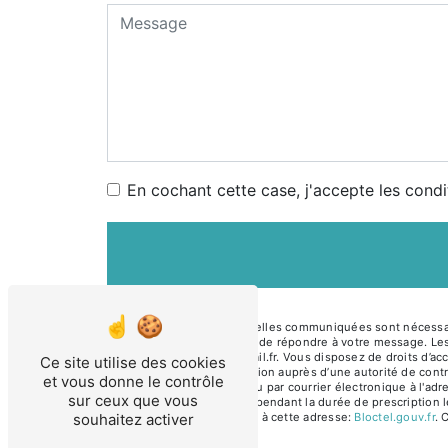
En cochant cette case, j'accepte les condi
** Les données personnelles communiquées sont nécessaire
traitants dans le seul but de répondre à votre message. 
ghislain.martorell@hotmail.fr. Vous disposez de droits d’acc
Ce site utilise des cookies
d’introduire une réclamation auprès d’une autorité de cont
et vous donne le contrôle
Pasteur, 34500 Béziers ou par courrier électronique à l'ad
sur ceux que vous
de prise de contact puis pendant la durée de prescription l
souhaitez activer
téléphonique, disponible à cette adresse:
Bloctel.gouv.fr
. 