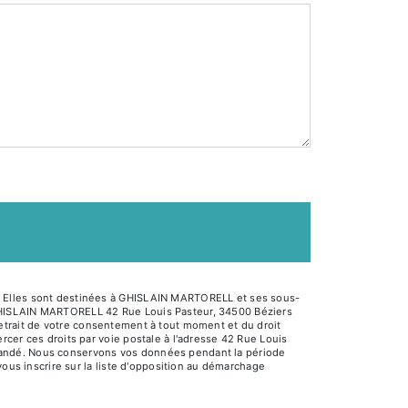
é. Elles sont destinées à GHISLAIN MARTORELL et ses sous-
 GHISLAIN MARTORELL 42 Rue Louis Pasteur, 34500 Béziers
e retrait de votre consentement à tout moment et du droit
cer ces droits par voie postale à l'adresse 42 Rue Louis
 demandé. Nous conservons vos données pendant la période
vous inscrire sur la liste d'opposition au démarchage