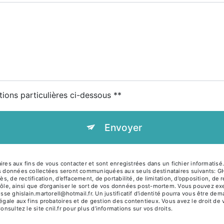
tions particulières ci-dessous **
Envoyer
s aux fins de vous contacter et sont enregistrées dans un fichier informatis
Les données collectées seront communiquées aux seuls destinataires suivants:
ès, de rectification, d’effacement, de portabilité, de limitation, d’opposition, d
rôle, ainsi que d’organiser le sort de vos données post-mortem. Vous pouvez exer
resse ghislain.martorell@hotmail.fr. Un justificatif d'identité pourra vous être
égale aux fins probatoires et de gestion des contentieux. Vous avez le droit de 
Consultez le site cnil.fr pour plus d’informations sur vos droits.