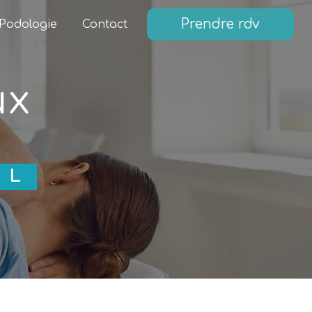
Prendre rdv
Podologie
Contact
ux
LL