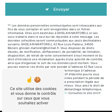
Envoyer
** Les données personnelles communiquées sont nécessaires aux
fins de vous contacter et sont enregistrées dans un fichier
informatisé. Elles sont destinées à GHISLAIN MARTORELL et ses
sous-traitants dans le seul but de répondre à votre message. Les
données collectées seront communiquées aux seuls destinataires
suivants: GHISLAIN MARTORELL 42 Rue Louis Pasteur, 34500
Béziers ghislain.martorell@hotmail.fr. Vous disposez de droits
d’accès, de rectification, d’effacement, de portabilité, de limitation,
d’opposition, de retrait de votre consentement à tout moment et du
droit d’introduire une réclamation auprès d’une autorité de contrôle,
ainsi que d’organiser le sort de vos données post-mortem. Vous
pouvez exercer ces droits par voie postale à l'adresse 42 Rue Louis
Pasteur, 34500 Béziers ou par courrier électronique à l'adresse
ghislain.martorell@hotmail.fr. Un justificatif d'identité pourra vous
être demandé. Nous conservons vos données pendant la période de
prise de contact puis pendant la durée de prescription légale aux
fins probatoires et de gestion des contentieux. Vous avez le droit de
Ce site utilise des cookies
vous inscrire sur la liste d'opposition au démarchage téléphonique,
et vous donne le contrôle
disponible à cette adresse:
Bloctel.gouv.fr
. Consultez le site cnil.fr
pour plus d’informations sur vos droits.
sur ceux que vous
souhaitez activer