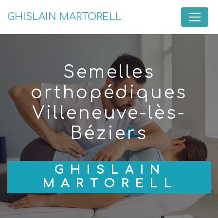
Panneau de gestion des cookies
GHISLAIN MARTORELL
semelles
orthopédiques
Villeneuve-lès-
Béziers
GHISLAIN
MARTORELL