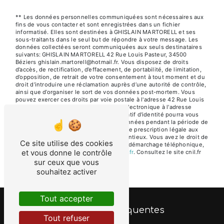
** Les données personnelles communiquées sont nécessaires aux
fins de vous contacter et sont enregistrées dans un fichier
informatisé. Elles sont destinées à GHISLAIN MARTORELL et ses
sous-traitants dans le seul but de répondre à votre message. Les
données collectées seront communiquées aux seuls destinataires
suivants: GHISLAIN MARTORELL 42 Rue Louis Pasteur, 34500
Béziers ghislain.martorell@hotmail.fr. Vous disposez de droits
d’accès, de rectification, d’effacement, de portabilité, de limitation,
d’opposition, de retrait de votre consentement à tout moment et du
droit d’introduire une réclamation auprès d’une autorité de contrôle,
ainsi que d’organiser le sort de vos données post-mortem. Vous
pouvez exercer ces droits par voie postale à l'adresse 42 Rue Louis
Pasteur, 34500 Béziers ou par courrier électronique à l'adresse
ghislain.martorell@hotmail.fr. Un justificatif d'identité pourra vous
être demandé. Nous conservons vos données pendant la période de
prise de contact puis pendant la durée de prescription légale aux
fins probatoires et de gestion des contentieux. Vous avez le droit de
Ce site utilise des cookies
vous inscrire sur la liste d'opposition au démarchage téléphonique,
et vous donne le contrôle
disponible à cette adresse:
Bloctel.gouv.fr
. Consultez le site cnil.fr
pour plus d’informations sur vos droits.
sur ceux que vous
souhaitez activer
Tout accepter
Recherches fréquentes
Tout refuser