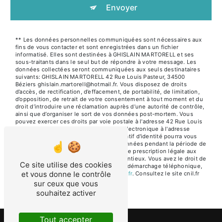
Envoyer
** Les données personnelles communiquées sont nécessaires aux
fins de vous contacter et sont enregistrées dans un fichier
informatisé. Elles sont destinées à GHISLAIN MARTORELL et ses
sous-traitants dans le seul but de répondre à votre message. Les
données collectées seront communiquées aux seuls destinataires
suivants: GHISLAIN MARTORELL 42 Rue Louis Pasteur, 34500
Béziers ghislain.martorell@hotmail.fr. Vous disposez de droits
d’accès, de rectification, d’effacement, de portabilité, de limitation,
d’opposition, de retrait de votre consentement à tout moment et du
droit d’introduire une réclamation auprès d’une autorité de contrôle,
ainsi que d’organiser le sort de vos données post-mortem. Vous
pouvez exercer ces droits par voie postale à l'adresse 42 Rue Louis
Pasteur, 34500 Béziers ou par courrier électronique à l'adresse
ghislain.martorell@hotmail.fr. Un justificatif d'identité pourra vous
être demandé. Nous conservons vos données pendant la période de
prise de contact puis pendant la durée de prescription légale aux
fins probatoires et de gestion des contentieux. Vous avez le droit de
Ce site utilise des cookies
vous inscrire sur la liste d'opposition au démarchage téléphonique,
et vous donne le contrôle
disponible à cette adresse:
Bloctel.gouv.fr
. Consultez le site cnil.fr
pour plus d’informations sur vos droits.
sur ceux que vous
souhaitez activer
Tout accepter